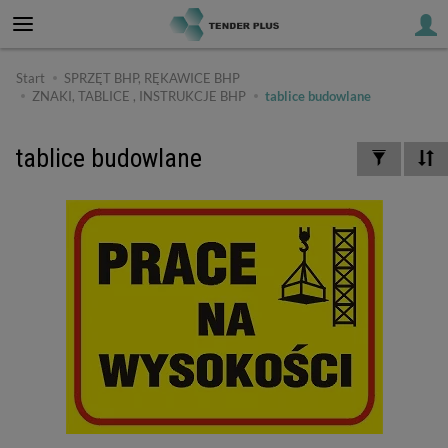
Start
SPRZĘT BHP, RĘKAWICE BHP
ZNAKI, TABLICE , INSTRUKCJE BHP
tablice budowlane
tablice budowlane