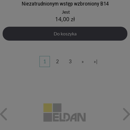
Niezatrudnionym wstęp wzbroniony B14
Jest
14,00 zł
Do koszyka
1
2
3
»
»|